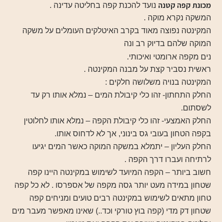
מכונת קפה קטנה
נועד להכנת קפה בחליטה עדינה .
המשקה נקרא מוקה .
המקינטה נפוצה מאוד בקרב האיטלקים העומלים על משקה
המוקה שלהם בדיוק רב ונה
נים מקפה ארומטי ואיכותי.
ראשית נסביר קצת על מבנה המקינטה .
המקינטה בנויה משלושה חלקים :
החלק התחתון- זהו כלי קיבולת המים – נמלא אותו רק עד
לשסתום.
החלק האמצעי- זהו כלי קיבולת הקפה – נמלא אותו לחלוטין
בקפה הטחון בעובי גס בינוני, אך לא לדחוס אותו.
החלק העליון – יתמלא במשקה המוקה כאשר המים יגיעו
לרתיחה ועברו דרך הקפה .
חשוב ביותר – הקפה המיועד לשימוש במקינטה היינו קפה
שטחון במידה מעט יותר גסה מקפה של אספרסו . לא כל קפה
טחון מתאים לשימוש במקינטה רבים טועים ומניחים קפה
שטחון דק מדי (קפה בוץ טורקי וכד..) שאינו מאפשר מעבר מים