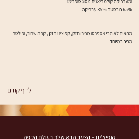
ומערביקה קולמביאנית מסוג סופרימו
65% רובסטה 35% ערביקה
מתאים לאוהבי אספרסו מריר וחזק, קפוצינו חזק , קפה שחור, ופילטר
מריר במיוחד
קופיצ'ינו
הצעד הבא שלך בעולם הקפה