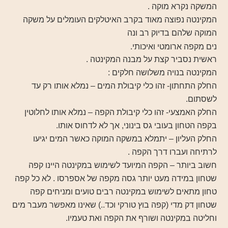
המשקה נקרא מוקה .
המקינטה נפוצה מאוד בקרב האיטלקים העומלים על משקה
המוקה שלהם בדיוק רב ונה
נים מקפה ארומטי ואיכותי.
ראשית נסביר קצת על מבנה המקינטה .
המקינטה בנויה משלושה חלקים :
החלק התחתון- זהו כלי קיבולת המים – נמלא אותו רק עד
לשסתום.
החלק האמצעי- זהו כלי קיבולת הקפה – נמלא אותו לחלוטין
בקפה הטחון בעובי גס בינוני, אך לא לדחוס אותו.
החלק העליון – יתמלא במשקה המוקה כאשר המים יגיעו
לרתיחה ועברו דרך הקפה .
חשוב ביותר – הקפה המיועד לשימוש במקינטה היינו קפה
שטחון במידה מעט יותר גסה מקפה של אספרסו . לא כל קפה
טחון מתאים לשימוש במקינטה רבים טועים ומניחים קפה
שטחון דק מדי (קפה בוץ טורקי וכד..) שאינו מאפשר מעבר מים
וחליטה במקינטה ושורף את הקפה ואת טעמיו.