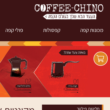
מכונות קפה
קפסולות
פולי קפה
מכונות קפה לפי מותגים
למכונות אספרסו קלאב
פולי קפה קופיצ
caffitaly
טרייה
מכונות קפה קפסולות
למכונות נספרסו
פולי קפה מותג
מכונות קפה אוטומטיות
Nespresso
מכונות קפה טחון - ידניות
למכונות דולצ'ה גוסטו
NESCAFE
מכונות קפה מקצועיות
למכונות S caffee קרנות
מכונות קפה ידניות ולרכב
השוטרים
חליטות פילטר