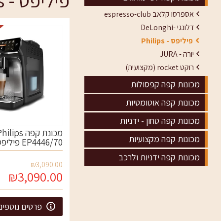
פיליפס - Philips
אספרסו קלאב espresso-club
דלונגי -DeLonghi
פיליפס - Philips
יורה - JURA
רוקט rocket (מקצועית)
מכונות קפה קפסולות
מכונות קפה אוטומטיות
מכונות קפה טחון - ידניות
מכונת קפה ilips
מכונות קפה מקצועיות
EP4446/70 פיליפס
מכונות קפה ידניות ולרכב
₪3,090.00
₪3,090.00
פרטים נוספים