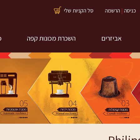
כניסה
|
הרשמה
סל הקניות שלי
אביזרים
השכרת מכונות קפה
כ
'ינו קלייה
מקציפי חלב חשמליים
השכרת מכונות קפה
וידניים
לאירועים
ים כללי
חומרי ניקוי ואחזקה
למכונות
מטחנות קפה
קופסאות איחסון
כדי הקצפה
כוסות
מברשות ניקוי
חלקי מקינטה