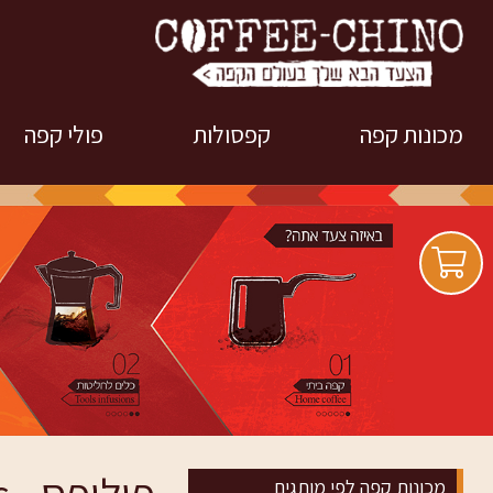
מכונות קפה
קפסולות
פולי קפה
מכונות קפה לפי מותגים
למכונות אספרסו קלאב
פולי קפה קופיצ
caffitaly
טרייה
מכונות קפה קפסולות
למכונות נספרסו
פולי קפה מותג
מכונות קפה אוטומטיות
Nespresso
מכונות קפה טחון - ידניות
למכונות דולצ'ה גוסטו
NESCAFE
מכונות קפה מקצועיות
למכונות S caffee קרנות
מכונות קפה ידניות ולרכב
השוטרים
מכונות קפה לפי מותגים