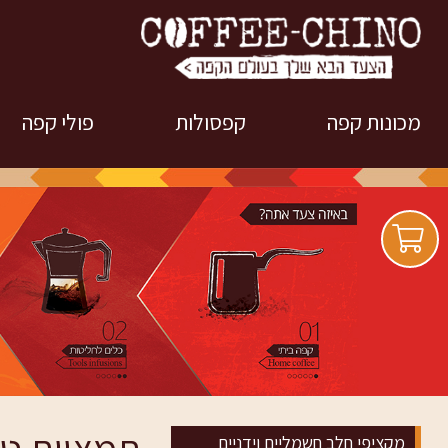
מכונות קפה
קפסולות
פולי קפה
מכונות קפה לפי מותגים
למכונות אספרסו קלאב
פולי קפה קופיצ
caffitaly
טרייה
מכונות קפה קפסולות
למכונות נספרסו
פולי קפה מותג
מכונות קפה אוטומטיות
Nespresso
מכונות קפה טחון - ידניות
למכונות דולצ'ה גוסטו
NESCAFE
מכונות קפה מקצועיות
למכונות S caffee קרנות
מכונות קפה ידניות ולרכב
השוטרים
מקציפי חלב חשמליים וידניים